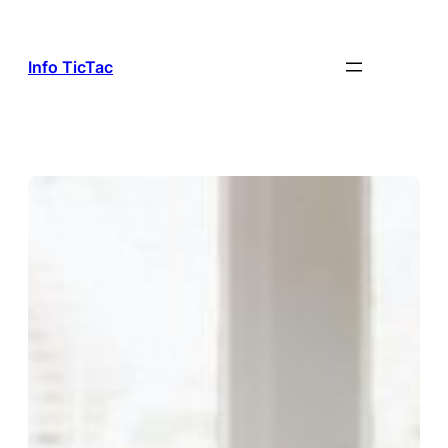
Aller
au
contenu
Info TicTac