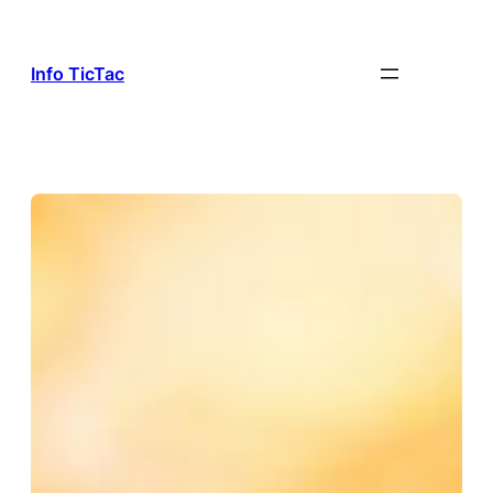
Aller
au
contenu
Info TicTac