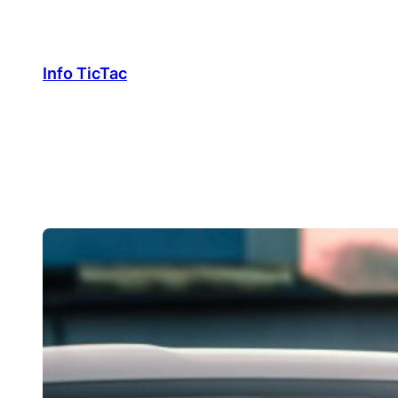
Aller
au
contenu
Info TicTac