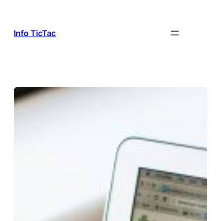
Aller
au
contenu
Info TicTac